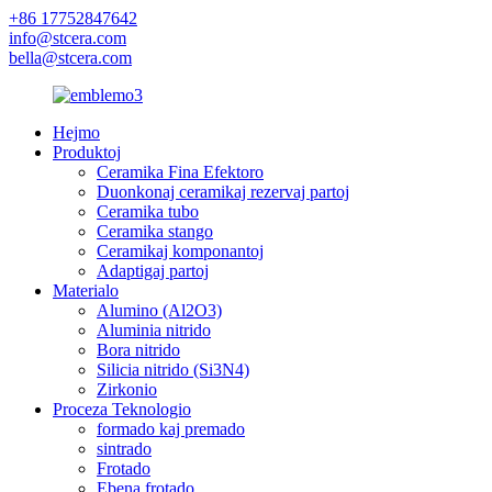
+86 17752847642
info@stcera.com
bella@stcera.com
Hejmo
Produktoj
Ceramika Fina Efektoro
Duonkonaj ceramikaj rezervaj partoj
Ceramika tubo
Ceramika stango
Ceramikaj komponantoj
Adaptigaj partoj
Materialo
Alumino (Al2O3)
Aluminia nitrido
Bora nitrido
Silicia nitrido (Si3N4)
Zirkonio
Proceza Teknologio
formado kaj premado
sintrado
Frotado
Ebena frotado