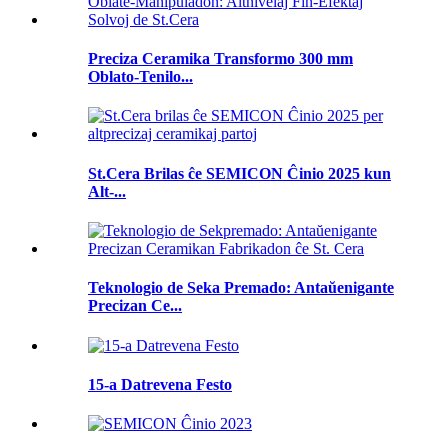
Preciza Ceramika Transformo 300 mm
Oblato-Tenilo...
St.Cera Brilas ĉe SEMICON Ĉinio 2025 kun
Alt-...
Teknologio de Seka Premado: Antaŭenigante
Precizan Ce...
15-a Datrevena Festo