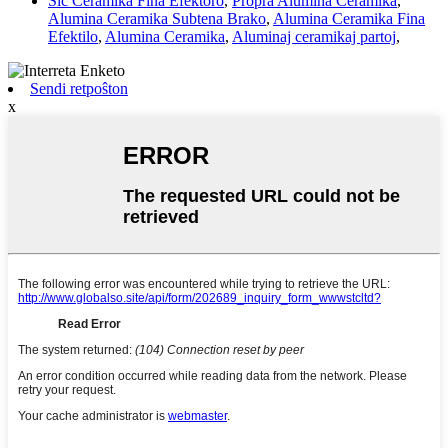
Sic Ceramika Fina Efektoro
,
Propra Alumina Ceramika
,
Alumina Ceramika Subtena Brako
,
Alumina Ceramika Fina
Efektilo
,
Alumina Ceramika
,
Aluminaj ceramikaj partoj
,
Sendi retpoŝton
x