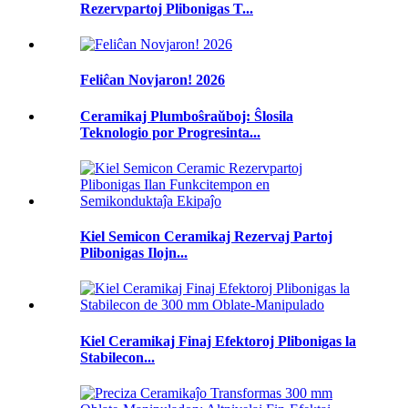
Rezervpartoj Plibonigas T...
Feliĉan Novjaron! 2026
Ceramikaj Plumboŝraŭboj: Ŝlosila
Teknologio por Progresinta...
Kiel Semicon Ceramikaj Rezervaj Partoj
Plibonigas Ilojn...
Kiel Ceramikaj Finaj Efektoroj Plibonigas la
Stabilecon...