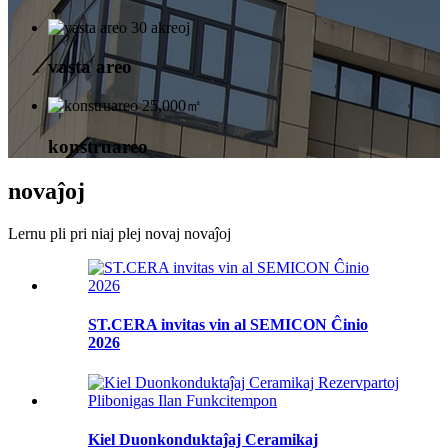
30 akreoj
vasta areo
25,000㎡
konstruareo
novaĵoj
Lernu pli pri niaj plej novaj novaĵoj
ST.CERA invitas vin al SEMICON Ĉinio
2026
Kiel Duonkonduktaĵaj Ceramikaj