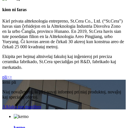
kion ni faras
Kiel privata altteknologia entrepreno, St.Cera Co., Ltd. (“St.Cera”)
havas sian ĉefsidejon en la Altteknologia Industria Disvolva Zono
en la urbo Ĉangŝa, provinco Hunano. En 2019, St.Cera havis sian
tute posedatan filion en la Altteknologia Areo Pingjiang, urbo
Yueyang. Ĝi kovras areon de ĉirkaŭ 30 akreoj kun konstrua areo de
ĉirkaŭ 25 000 kvadrataj metroj.
Ekipita per hejmaj altnivelaj fakuloj kaj inĝenieroj pri preciza
ceramika fabrikado, St.Cera specialiĝas pri R
D, fabrikado kaj
&
merkatado.
pli>>
lerni pli
Niaj novaĵleteroj, la plej novaj informoj pri niaj produktoj, novaĵoj
kaj specialaj ofertoj.
Alklaku por manlibro
kerno