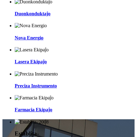
Duonkonduktaĵo
Nova Energio
Lasera Ekipaĵo
Preciza Instrumento
Farmacia Ekipaĵo
2008
Establita-